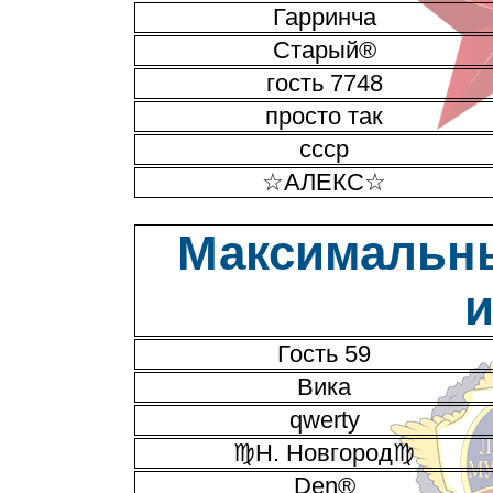
Гарринча
Старый®
гость 7748
просто так
ссср
☆АЛЕКС☆
Максимальн
и
Гость 59
Вика
qwerty
♍Н. Новгород♍
Den®