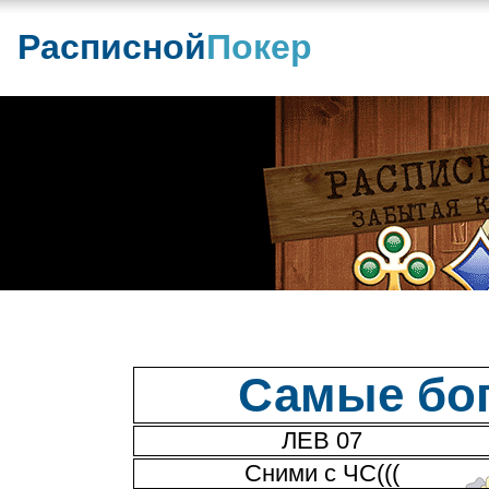
Расписной
Покер
Самые бог
ЛЕВ 07
Сними с ЧС(((