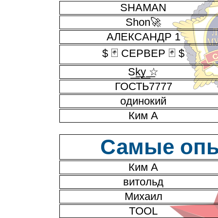
SHAMAN
Shon🚀
АЛЕКСАНДР 1
$ 🃏 СЕРВЕР 🃏 $
S͟k͟y͟ ͟☆
ГОСТЬ7777
одинокий
Ким А
Самые опы
Ким А
витольд
Михаил
TOOL