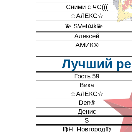
Сними с ЧС(((
☆АЛЕКС☆
💫.SVеtณk💫...
Алексей
АМИК®
Лучший рей
Гость 59
Вика
☆АЛЕКС☆
Den®
Денис
S
♍Н. Новгород♍